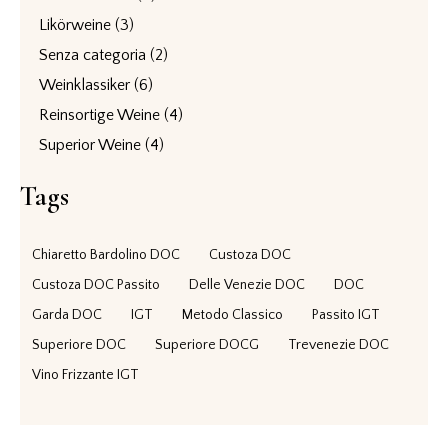
Likörweine
(3)
Senza categoria
(2)
Weinklassiker
(6)
Reinsortige Weine
(4)
Superior Weine
(4)
Tags
Chiaretto Bardolino DOC
Custoza DOC
Custoza DOC Passito
Delle Venezie DOC
DOC
Garda DOC
IGT
Metodo Classico
Passito IGT
Superiore DOC
Superiore DOCG
Trevenezie DOC
Vino Frizzante IGT